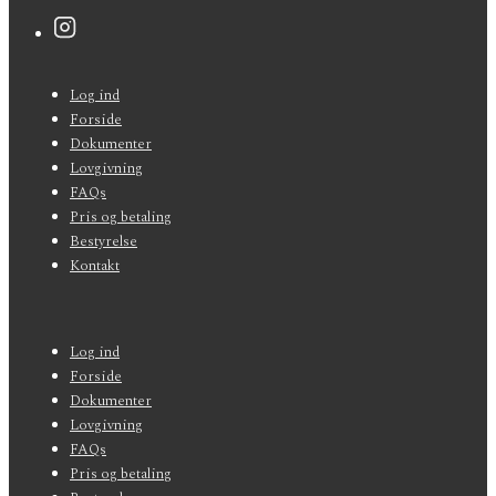
Sidefods-
Log ind
menu
Forside
Dokumenter
Lovgivning
FAQs
Pris og betaling
Bestyrelse
Kontakt
Sidefods-
Log ind
menu
Forside
Dokumenter
Lovgivning
FAQs
Pris og betaling