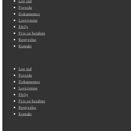
Log ind
menu
Forside
Dokumenter
Lovgivning
FAQs
Pris og betaling
Bestyrelse
Kontakt
Sidefods-
Log ind
menu
Forside
Dokumenter
Lovgivning
FAQs
Pris og betaling
Bestyrelse
Kontakt