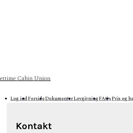
Jettime Cabin Union
Main
Log ind
Forside
Dokumenter
Lovgivning
FAQs
Pris og b
avigation
Kontakt