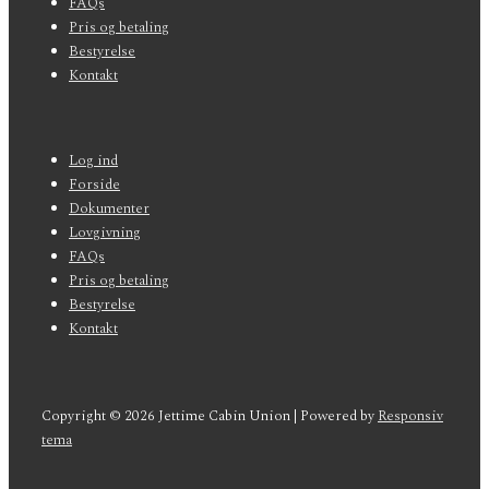
FAQs
Pris og betaling
Bestyrelse
Kontakt
Sidefods-
Log ind
menu
Forside
Dokumenter
Lovgivning
FAQs
Pris og betaling
Bestyrelse
Kontakt
Copyright © 2026
Jettime Cabin Union
| Powered by
Responsiv
tema