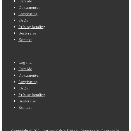
menu
Forside
Dokumenter
Lovgivning
FAQs
Pris og betaling
Bestyrelse
Kontakt
Sidefods-
Log ind
menu
Forside
Dokumenter
Lovgivning
FAQs
Pris og betaling
Bestyrelse
Kontakt