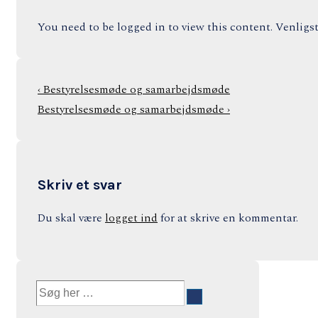
You need to be logged in to view this content. Venligs
Indlægsnavigation
Previous
‹ Bestyrelsesmøde og samarbejdsmøde
Post
Next
Bestyrelsesmøde og samarbejdsmøde ›
is
Post
is
Skriv et svar
Du skal være
logget ind
for at skrive en kommentar.
Søg
efter: