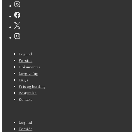
Sidefods-
Log ind
menu
Forside
Dokumenter
Lovgivning
FAQs
Pris og betaling
Bestyrelse
Kontakt
Sidefods-
Log ind
menu
Forside