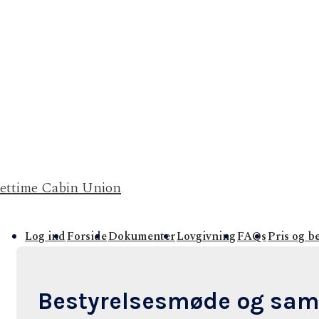
Jettime Cabin Union
Main
Log ind
Forside
Dokumenter
Lovgivning
FAQs
Pris og b
avigation
Bestyrelsesmøde og sa