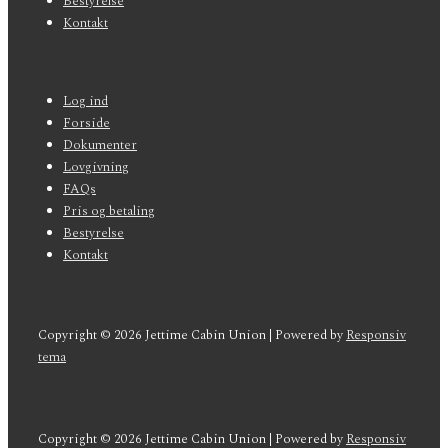
Bestyrelse
Kontakt
Sidefods-
Log ind
menu
Forside
Dokumenter
Lovgivning
FAQs
Pris og betaling
Bestyrelse
Kontakt
Copyright © 2026
Jettime Cabin Union
| Powered by
Responsiv
tema
Copyright © 2026
Jettime Cabin Union
| Powered by
Responsiv