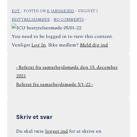
KOT
POSTED ON
8. JANUAR 2022
UDGIVET I
BESTYRELSESMØDE
NO COMMENTS
You need to be logged in to view this content.
Venligst
Log In
. Ikke medlem?
Meld dig ind
Indlægsnavigation
Previous
‹ Referat fra samarbejdsmøde den 15. december
Post
2021
is
Next
Referat fra samarbejdsmøde 5/1-22 ›
Post
is
Skriv et svar
Du skal være
logget ind
for at skrive en