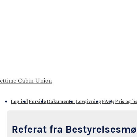
Jettime Cabin Union
Main
Log ind
Forside
Dokumenter
Lovgivning
FAQs
Pris og b
avigation
Referat fra Bestyrelsesm