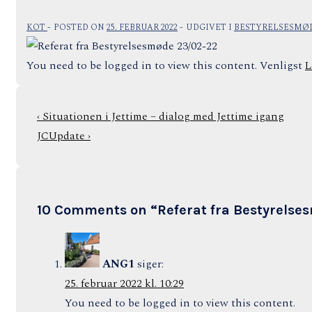
KOT
POSTED ON
25. FEBRUAR 2022
UDGIVET I
BESTYRELSESMØ
You need to be logged in to view this content. Venligst
L
Indlægsnavigation
Previous
‹ Situationen i Jettime – dialog med Jettime igang
Post
Next
JCUpdate ›
is
Post
is
10 Comments on “
Referat fra Bestyrels
ANG1
siger:
25. februar 2022 kl. 10:29
You need to be logged in to view this content.