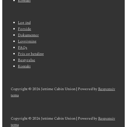
Kontakt
Sidefods-
Log ind
menu
Forside
Dokumenter
Lovgivning
FAQs
Pris og betaling
Bestyrelse
Kontakt
Copyright © 2026
Jettime Cabin Union
| Powered by
Responsiv
tema
Copyright © 2026
Jettime Cabin Union
| Powered by
Responsiv
tema