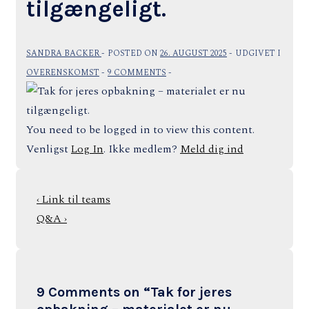
tilgængeligt.
SANDRA BACKER
POSTED ON
26. AUGUST 2025
UDGIVET I
OVERENSKOMST
9 COMMENTS
You need to be logged in to view this content.
Venligst
Log In
. Ikke medlem?
Meld dig ind
Indlægsnavigation
Previous
‹ Link til teams
Post
Next
Q&A ›
is
Post
is
9 Comments on “
Tak for jeres